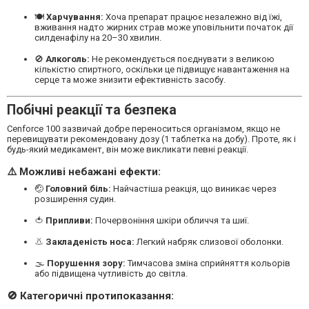
🍽
Харчування:
Хоча препарат працює незалежно від їжі,
вживання надто жирних страв може уповільнити початок дії
силденафілу на 20–30 хвилин.
🚫
Алкоголь:
Не рекомендується поєднувати з великою
кількістю спиртного, оскільки це підвищує навантаження на
серце та може знизити ефективність засобу.
Побічні реакції та безпека
Cenforce 100 зазвичай добре переноситься організмом, якщо не
перевищувати рекомендовану дозу (1 таблетка на добу). Проте, як і
будь-який медикамент, він може викликати певні реакції.
⚠️ Можливі небажані ефекти:
🤕
Головний біль:
Найчастіша реакція, що виникає через
розширення судин.
🍅
Припливи:
Почервоніння шкіри обличчя та шиї.
👃
Закладеність носа:
Легкий набряк слизової оболонки.
🌫
Порушення зору:
Тимчасова зміна сприйняття кольорів
або підвищена чутливість до світла.
🚫 Категоричні протипоказання: