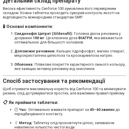
Детальний склад препарату
Висока ефективність Cenforce 100 зумовлена його перевіреним
складом. Кожна таблетка проходить суворий контроль якості на
відповідність міжнародним стандартам GMP.
🧪 Основні компоненти:
Силденафіл Цитрат (Sildenafil):
Головна діюча речовина у
дозуванні
100 мг
. Це класична доза
ВІАГРИ
, яка вважається
оптимальною для більшості чоловіків.
Допоміжні речовини:
Кальцію гідрофосфат, магнію стеарат,
мікрокристалічна целюлоза та кроскармелоза натрію.
Оболонка:
Плівкове покриття характерного синього кольору,
яке захищає активну речовину від окислення.
Спосіб застосування та рекомендації
Щоб отримати максимальну користь від Cenforce 100 та мінімізувати
ризики, слід дотримуватися простих, але важливих правил прийому.
📋 Як приймати таблетки:
🕗
Час:
Оптимально вживати препарат за
45–60 хвилин
до
передбачуваного контакту.
💧
Метод:
Таблетку слід проковтнути цілою, запиваючи
невеликою кількістю чистої води.