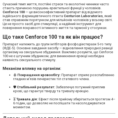
Сучасний темп життя, постійні стреси та екологічні чинники часто
стають причиною порушень еректильної функції у чоловіків.
Cenforce 100
— це високоефективний препарат від відомого
індійського фармацевтичного гіганта
Centurion Laboratories
, який
став справжнім порятунком для мільйонів чоловіків у всьому світі.
Це не просто засіб для стимуляції, а надійний інструмент для
повернення яскравості інтимного життя та гармонії у стосунках.
Що таке Cenforce 100 та як він працює?
Препарат належить до групи інгібіторів фосфодіестерази 5-го типу
(ФДЕ-5). Основне завдання засобу — відновлення природної реакції
організму на сексуальне збудження. Важливо розуміти, що Cenforce
100 не є штучним збудником; для виникнення ерекції необхідна
наявність сексуального стимулу.
Механізм впливу на організм:
🩸
Покращення кровообігу:
Препарат сприяє розслабленню
гладких м'язів печеристих тіл статевого члена.
🛡
Стабільний результат:
Забезпечує потужний приплив
крові, що гарантує тверду та тривалу ерекцію.
⏳
Тривала дія:
Ефект після прийому зберігається протягом 4–
6 годин, що дозволяє не поспішати та насолоджуватися
моментом.