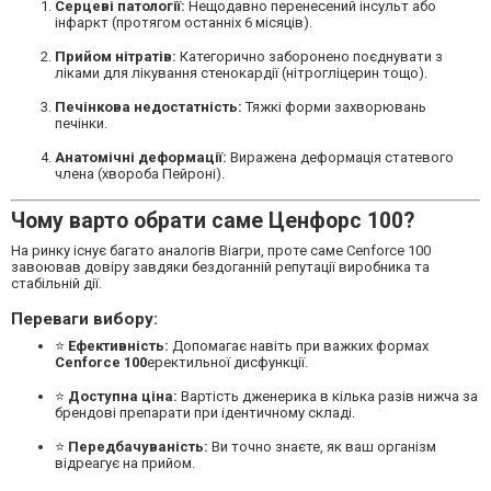
Серцеві патології:
Нещодавно перенесений інсульт або
інфаркт (протягом останніх 6 місяців).
Прийом нітратів:
Категорично заборонено поєднувати з
ліками для лікування стенокардії (нітрогліцерин тощо).
Печінкова недостатність:
Тяжкі форми захворювань
печінки.
Анатомічні деформації:
Виражена деформація статевого
члена (хвороба Пейроні).
Чому варто обрати саме Ценфорс 100?
На ринку існує багато аналогів Віагри, проте саме Cenforce 100
завоював довіру завдяки бездоганній репутації виробника та
стабільній дії.
Переваги вибору:
⭐
Ефективність:
Допомагає навіть при важких формах
Cenforce 100
еректильної дисфункції.
⭐
Доступна ціна:
Вартість дженерика в кілька разів нижча за
брендові препарати при ідентичному складі.
⭐
Передбачуваність:
Ви точно знаєте, як ваш організм
відреагує на прийом.