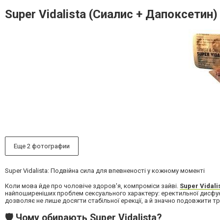
Super Vidalista (Сиалис + Дапоксетин
Еще 2 фотографии
Super Vidalista: Подвійна сила для впевненості у кожному моменті
Коли мова йде про чоловіче здоров'я, компроміси зайві.
Super Vidali
найпоширеніших проблем сексуального характеру: еректильної дисфункц
дозволяє не лише досягти стабільної ерекції, а й значно подовжити тр
🛡️ Чому обирають Super Vidalista?