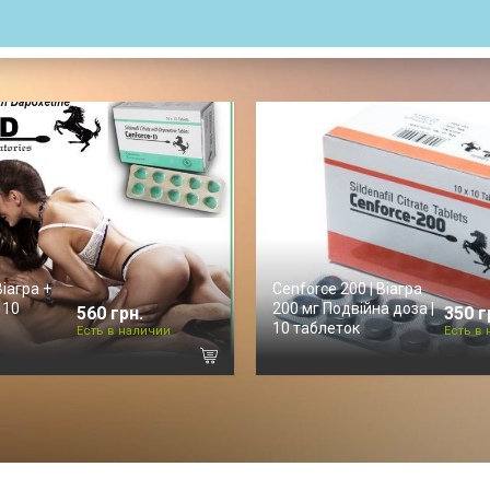
Віагра +
Cenforce 200 | Віагра
 10
200 мг Подвійна доза |
560 грн.
350 г
10 таблеток
Есть в наличии
Есть в