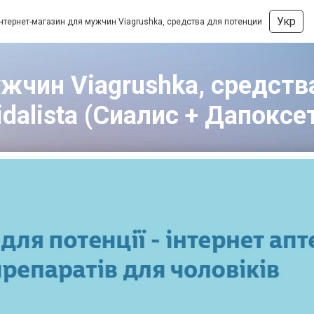
Укр
нтернет-магазин для мужчин Viagrushka, средства для потенции
жчин Viagrushka, средства
idalista (Сиалис + Дапокс