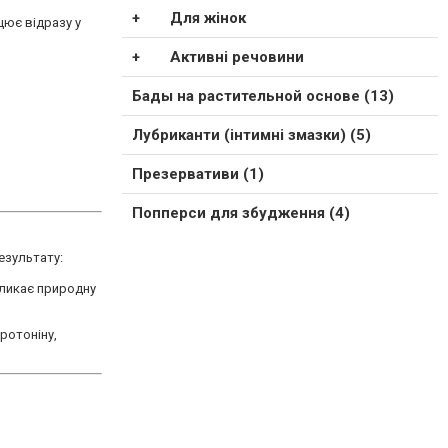
Для жінок
цює відразу у
Активні речовини
Бады на растительной основе (13)
Лубриканти (інтимні змазки) (5)
Презервативи (1)
Попперси для збудження (4)
езультату:
кликає природну
ротоніну,