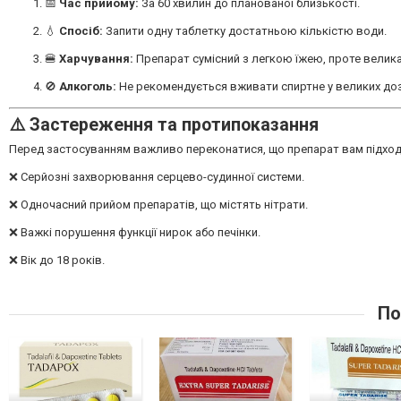
📅
Час прийому:
За 60 хвилин до планованої близькості.
💧
Спосіб:
Запити одну таблетку достатньою кількістю води.
🍔
Харчування:
Препарат сумісний з легкою їжею, проте велик
🚫
Алкоголь:
Не рекомендується вживати спиртне у великих доза
⚠️ Застереження та протипоказання
Перед застосуванням важливо переконатися, що препарат вам підход
❌ Серйозні захворювання серцево-судинної системи.
❌ Одночасний прийом препаратів, що містять нітрати.
❌ Важкі порушення функції нирок або печінки.
❌ Вік до 18 років.
По