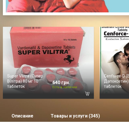
Super Vilitra (Супер
Cenforce-D (
Вілітра) 80 мг 10
Дапоксетин)
640 грн.
таблеток
таблеток
Есть в наличии
Описание
Товары и услуги (345)