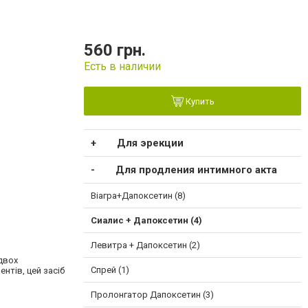
560 грн.
Есть в наличии
Купить
Для эрекции
Для продления интимного акта
Віагра+Дапоксетин (8)
Сиалис + Дапоксетин (4)
Левитра + Дапоксетин (2)
двох
Спрей (1)
нтів, цей засіб
Пролонгатор Дапоксетин (3)