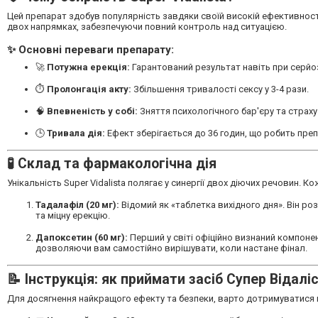
Цей препарат здобув популярність завдяки своїй високій ефективності т
двох напрямках, забезпечуючи повний контроль над ситуацією.
✨ Основні переваги препарату:
🚀
Потужна ерекція:
Гарантований результат навіть при серйо
⏱️
Пролонгація акту:
Збільшення тривалості сексу у 3-4 рази.
🧠
Впевненість у собі:
Зняття психологічного бар'єру та страху
🕒
Тривала дія:
Ефект зберігається до 36 годин, що робить преп
🧪 Склад та фармакологічна дія
Унікальність Super Vidalista полягає у синергії двох діючих речовин.
Тадалафіл (20 мг):
Відомий як «таблетка вихідного дня». Він ро
та міцну ерекцію.
Дапоксетин (60 мг):
Перший у світі офіційно визнаний компоне
дозволяючи вам самостійно вирішувати, коли настане фінал.
📝 Інструкція: як приймати засіб Супер Відалі
Для досягнення найкращого ефекту та безпеки, варто дотримуватися 