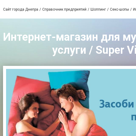
Сайт города Днепра
Справочник предприятий
Шоппинг
Секс-шопы
И
Интернет-магазин для му
услуги / Super V