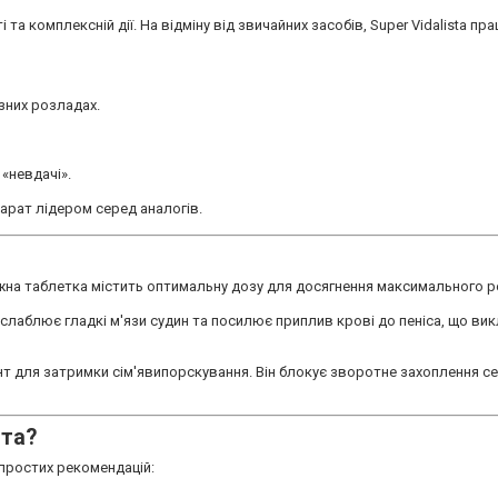
а комплексній дії. На відміну від звичайних засобів, Super Vidalista пра
зних розладах.
 «невдачі».
арат лідером серед аналогів.
 Кожна таблетка містить оптимальну дозу для досягнення максимального р
зслаблює гладкі м'язи судин та посилює приплив крові до пеніса, що ви
нт для затримки сім'явипорскування. Він блокує зворотне захоплення се
ста?
простих рекомендацій: